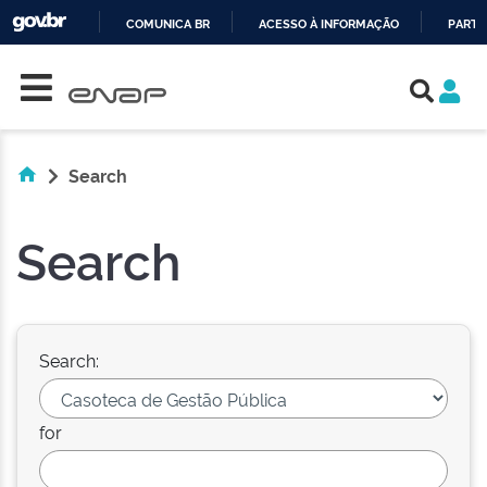
COMUNICA BR
ACESSO À INFORMAÇÃO
PARTI
Skip navigation
IR
PARA
O
CONTEÚDO
Search
Search
Search:
for