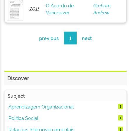
O Acordo de
Graham,
2011
Vancouver
Andrew
previous
1
next
Discover
Subject
Aprendizagem Organizacional
1
Política Social
1
Relações Intergovernamentais
1