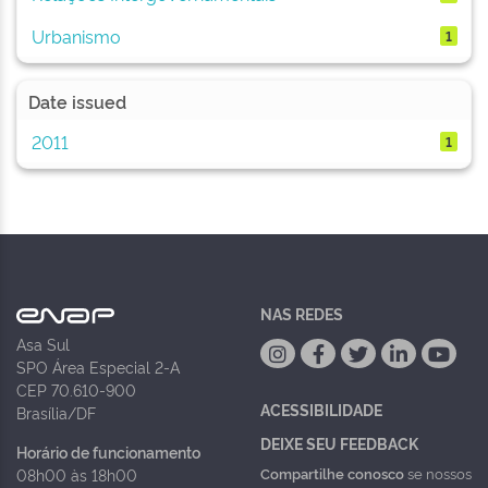
Urbanismo
1
Date issued
2011
1
NAS REDES
Asa Sul
SPO Área Especial 2-A
CEP 70.610-900
ACESSIBILIDADE
Brasília/DF
DEIXE SEU FEEDBACK
Horário de funcionamento
Compartilhe conosco
se nossos
08h00 às 18h00