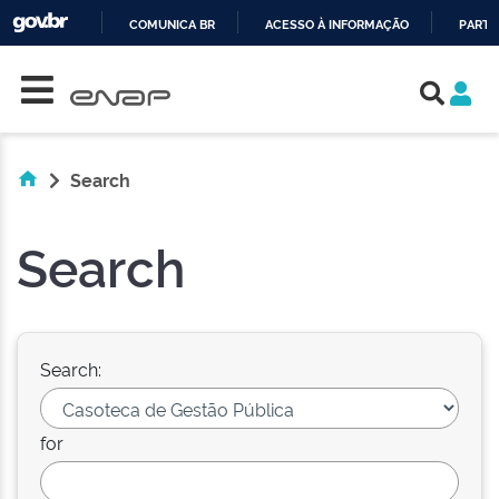
COMUNICA BR
ACESSO À INFORMAÇÃO
PARTI
Skip navigation
IR
PARA
O
CONTEÚDO
Search
Search
Search:
for