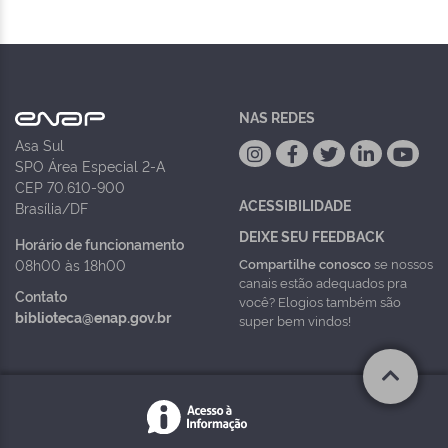
NAS REDES
Asa Sul
SPO Área Especial 2-A
CEP 70.610-900
ACESSIBILIDADE
Brasília/DF
DEIXE SEU FEEDBACK
Horário de funcionamento
Compartilhe conosco
se nossos
08h00 às 18h00
canais estão adequados pra
Contato
você? Elogios também são
biblioteca@enap.gov.br
super bem vindos!