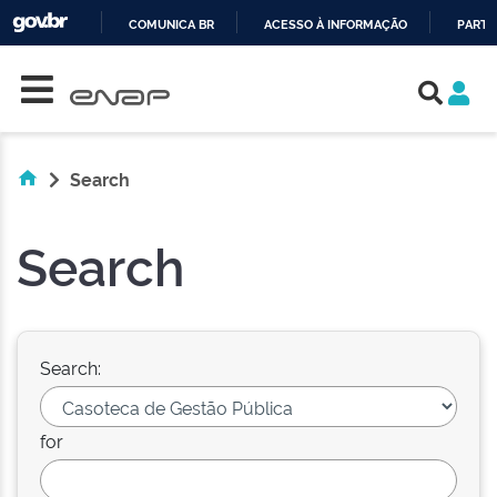
COMUNICA BR
ACESSO À INFORMAÇÃO
PARTI
Skip navigation
IR
PARA
O
CONTEÚDO
Search
Search
Search:
for