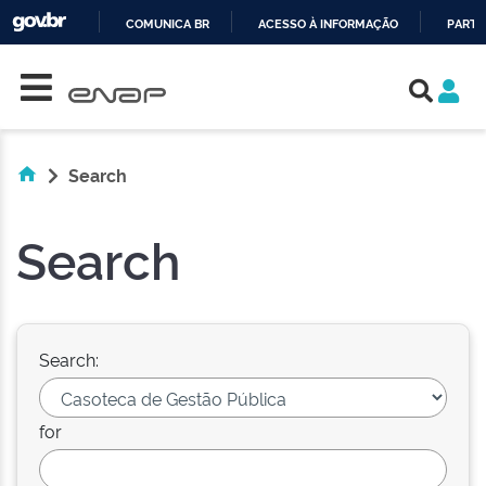
COMUNICA BR
ACESSO À INFORMAÇÃO
PARTI
Skip navigation
IR
PARA
O
CONTEÚDO
Search
Search
Search:
for