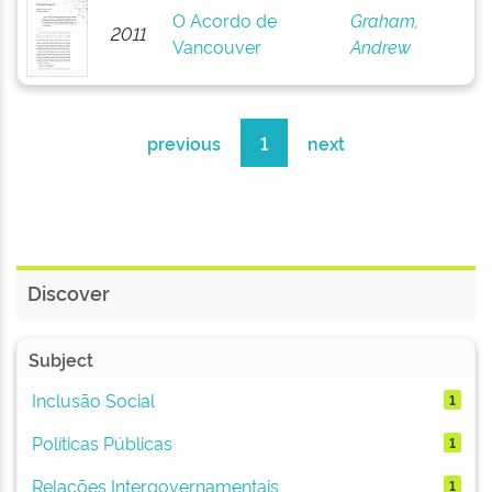
O Acordo de
Graham,
2011
Vancouver
Andrew
previous
1
next
Discover
Subject
Inclusão Social
1
Políticas Públicas
1
Relações Intergovernamentais
1