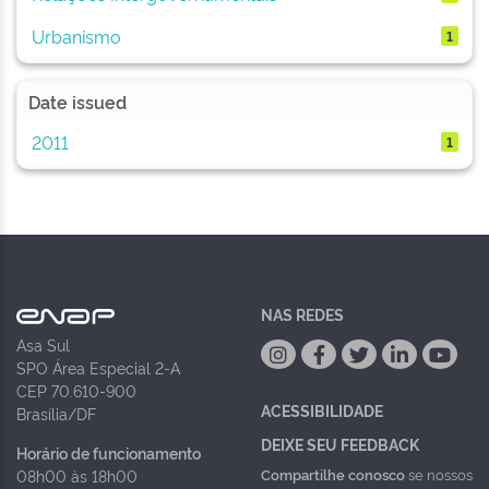
Urbanismo
1
Date issued
2011
1
NAS REDES
Asa Sul
SPO Área Especial 2-A
CEP 70.610-900
ACESSIBILIDADE
Brasília/DF
DEIXE SEU FEEDBACK
Horário de funcionamento
Compartilhe conosco
se nossos
08h00 às 18h00