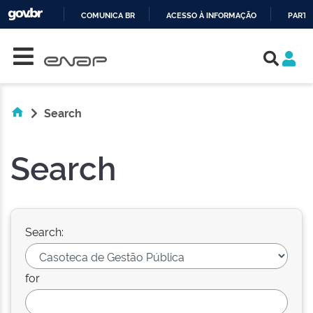
COMUNICA BR
ACESSO À INFORMAÇÃO
PARTI
Skip navigation
IR
PARA
O
CONTEÚDO
Search
Search
Search:
for