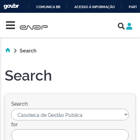
COMUNICA BR
ACESSO À INFORMAÇÃO
PARTI
Skip navigation
IR
PARA
O
CONTEÚDO
Search
Search
Search:
for