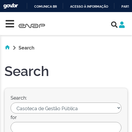
COMUNICA BR
ACESSO À INFORMAÇÃO
PARTI
Skip navigation
IR
PARA
O
CONTEÚDO
Search
Search
Search:
for