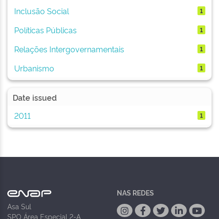
Inclusão Social
1
Políticas Públicas
1
Relações Intergovernamentais
1
Urbanismo
1
Date issued
2011
1
NAS REDES
Asa Sul
SPO Área Especial 2-A