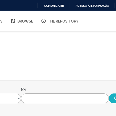
COMUNICA BR
ACESSO À INFORMAÇÃO
IR
PARA
ES
BROWSE
THE REPOSITORY
O
CONTEÚDO
for