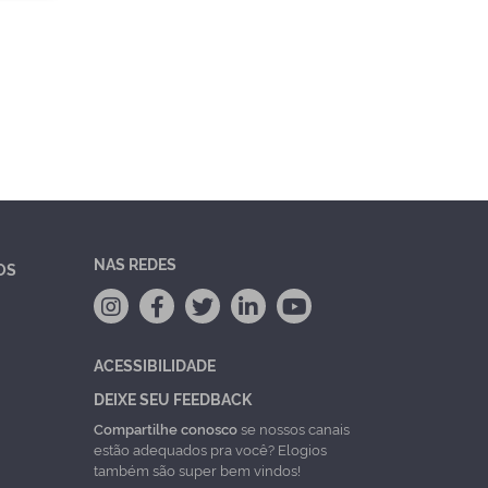
NAS REDES
OS
ACESSIBILIDADE
DEIXE SEU FEEDBACK
Compartilhe conosco
se nossos canais
estão adequados pra você? Elogios
também são super bem vindos!