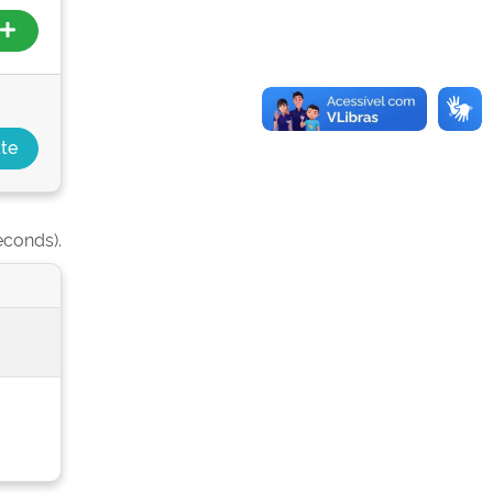
econds).