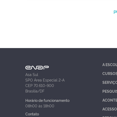
p
A ESCO
CURSO
Asa Sul
SPO Área Especial 2-A
SERVIÇ
CEP 70.610-900
Brasília/DF
PESQUI
ACONT
Horário de funcionamento
08h00 às 18h00
ACESSO
Contato