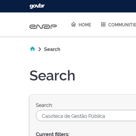
Skip navigation
HOME
COMMUNITI
Search
Search
Search:
Current filters: