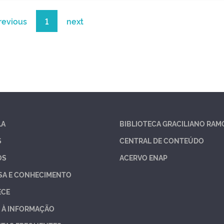
revious
1
next
LA
BIBLIOTECA GRACILIANO RAM
S
CENTRAL DE CONTEÚDO
OS
ACERVO ENAP
SA E CONHECIMENTO
ECE
 À INFORMAÇÃO