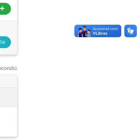
econds).