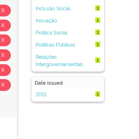
Inclusão Social
1
Inovação
1
Política Social
1
Políticas Públicas
1
Relações
1
Intergovernamentais
Date issued
2011
1