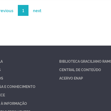
revious
1
next
LA
BIBLIOTECA GRACILIANO RAM
S
CENTRAL DE CONTEÚDO
OS
ACERVO ENAP
SA E CONHECIMENTO
ECE
 À INFORMAÇÃO