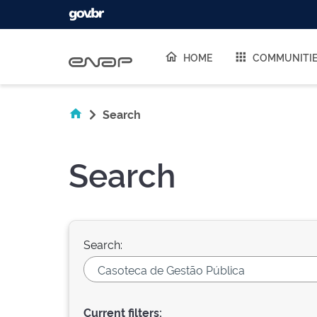
Skip navigation
HOME
COMMUNITI
Search
Search
Search:
Current filters: