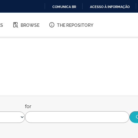
COMUNICA BR
ACESSO À INFORMAÇÃO
IR
PARA
ES
BROWSE
THE REPOSITORY
O
CONTEÚDO
for