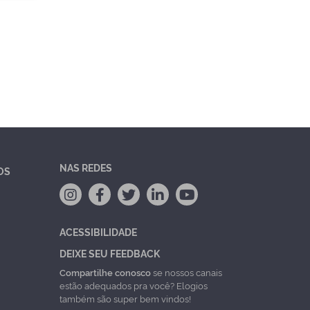
NAS REDES
OS
ACESSIBILIDADE
DEIXE SEU FEEDBACK
Compartilhe conosco
se nossos canais
estão adequados pra você? Elogios
também são super bem vindos!