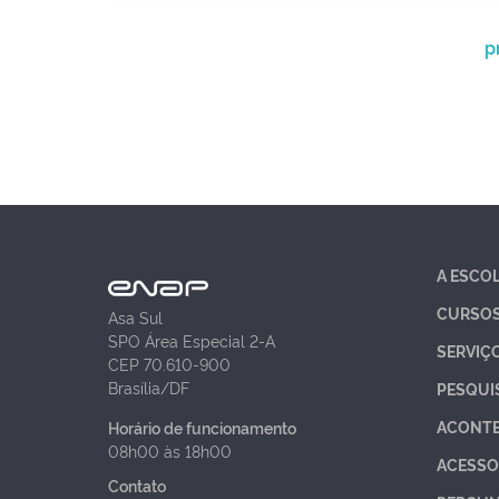
p
A ESCO
CURSO
Asa Sul
SPO Área Especial 2-A
SERVIÇ
CEP 70.610-900
Brasília/DF
PESQUI
ACONT
Horário de funcionamento
08h00 às 18h00
ACESSO
Contato