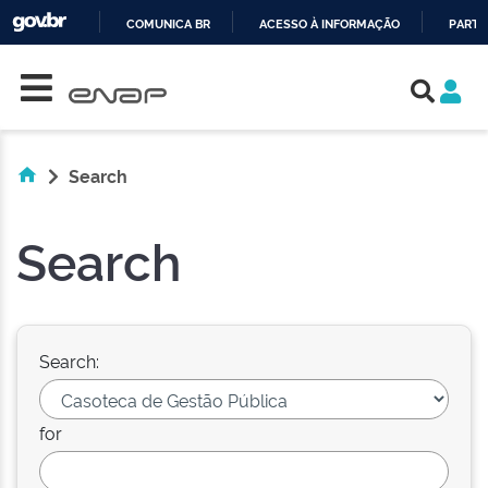
COMUNICA BR
ACESSO À INFORMAÇÃO
PARTI
Skip navigation
IR
PARA
O
CONTEÚDO
Search
Search
Search:
for