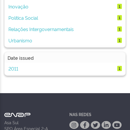
Inovação
1
Política Social
1
Relações Intergovernamentais
1
Urbanismo
1
Date issued
2011
1
NAS REDES
Asa Sul
SPO Área Especial 2-A