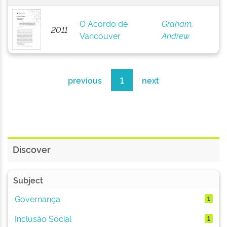
O Acordo de
Graham,
2011
Vancouver
Andrew
previous
1
next
Discover
Subject
Governança
1
Inclusão Social
1