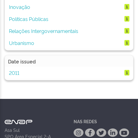
Inovação
1
Políticas Públicas
1
Relações Intergovernamentais
1
Urbanismo
1
Date issued
2011
1
NAS REDES
Asa Sul
SPO Área Especial 2-A