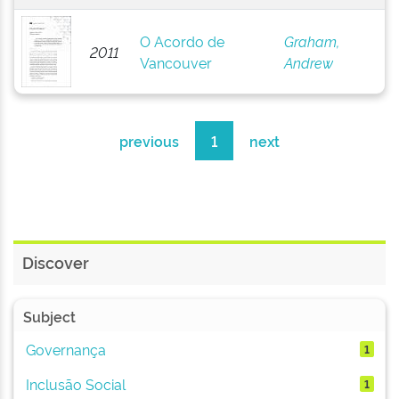
O Acordo de
Graham,
2011
Vancouver
Andrew
previous
1
next
Discover
Subject
Governança
1
Inclusão Social
1