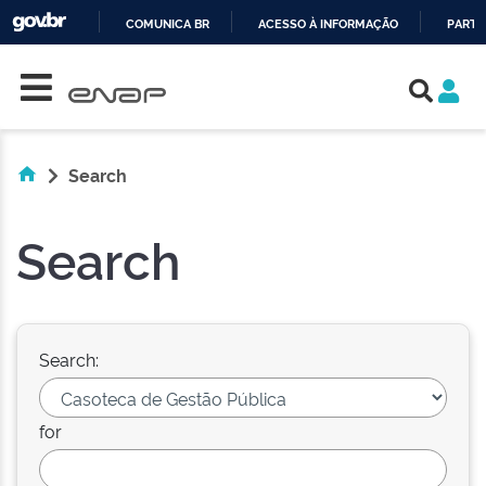
COMUNICA BR
ACESSO À INFORMAÇÃO
PARTI
Skip navigation
IR
PARA
O
CONTEÚDO
Search
Search
Search:
for