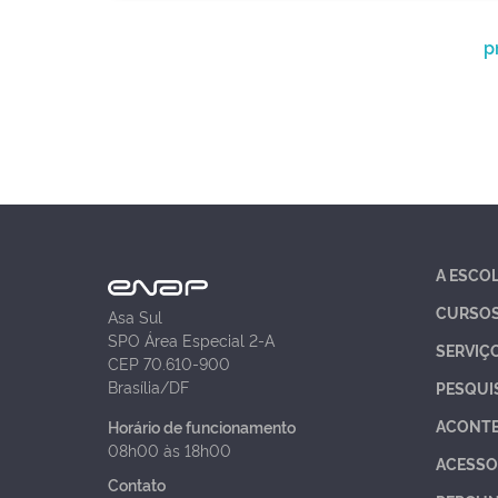
p
A ESCO
CURSO
Asa Sul
SPO Área Especial 2-A
SERVIÇ
CEP 70.610-900
Brasília/DF
PESQUI
ACONT
Horário de funcionamento
08h00 às 18h00
ACESSO
Contato