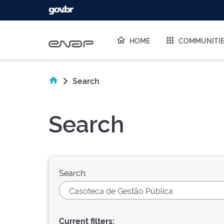
Skip navigation
HOME
COMMUNITI
Search
Search
Search:
Current filters: