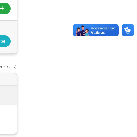
econds).