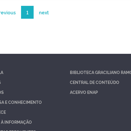
revious
1
next
LA
BIBLIOTECA GRACILIANO RAM
S
CENTRAL DE CONTEÚDO
OS
ACERVO ENAP
SA E CONHECIMENTO
ECE
 À INFORMAÇÃO