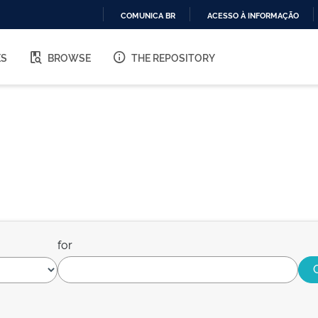
COMUNICA BR
ACESSO À INFORMAÇÃO
IR
PARA
ES
BROWSE
THE REPOSITORY
O
CONTEÚDO
for