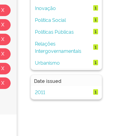
Inovação
1
Política Social
1
Políticas Públicas
1
Relações
1
Intergovernamentais
Urbanismo
1
Date issued
2011
1