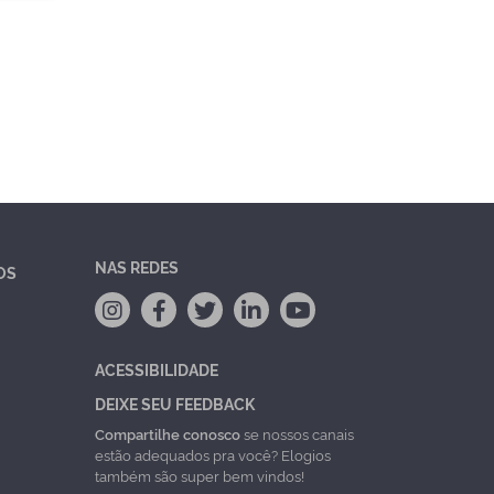
NAS REDES
OS
ACESSIBILIDADE
DEIXE SEU FEEDBACK
Compartilhe conosco
se nossos canais
estão adequados pra você? Elogios
também são super bem vindos!