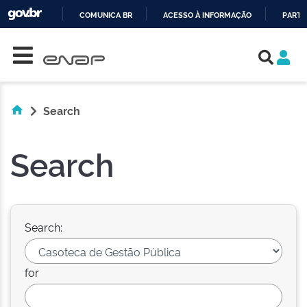
COMUNICA BR
ACESSO À INFORMAÇÃO
PARTI
Skip navigation
IR
PARA
O
CONTEÚDO
Search
Search
Search:
for