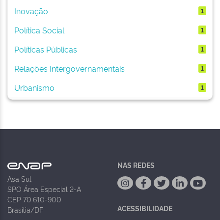
Inovação
1
Política Social
1
Políticas Públicas
1
Relações Intergovernamentais
1
Urbanismo
1
NAS REDES
Asa Sul
SPO Área Especial 2-A
CEP 70.610-900
ACESSIBILIDADE
Brasília/DF