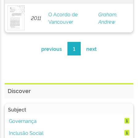
O Acordo de
Graham,
2011
Vancouver
Andrew
previous
1
next
Discover
Subject
Governança
1
Inclusão Social
1