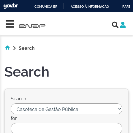
COMUNICA BR
ACESSO À INFORMAÇÃO
PARTI
Skip navigation
IR
PARA
O
CONTEÚDO
Search
Search
Search:
for