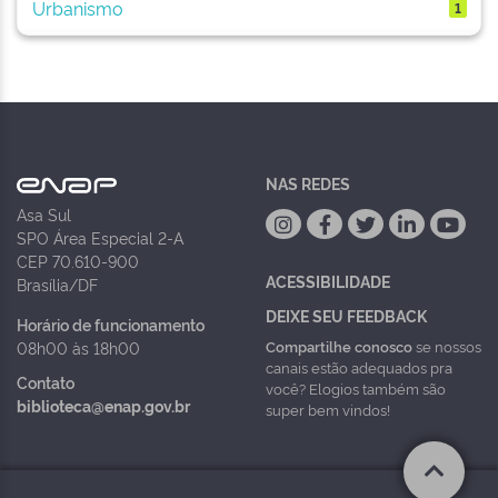
Urbanismo
1
NAS REDES
Asa Sul
SPO Área Especial 2-A
CEP 70.610-900
ACESSIBILIDADE
Brasília/DF
DEIXE SEU FEEDBACK
Horário de funcionamento
Compartilhe conosco
se nossos
08h00 às 18h00
canais estão adequados pra
Contato
você? Elogios também são
biblioteca@enap.gov.br
super bem vindos!