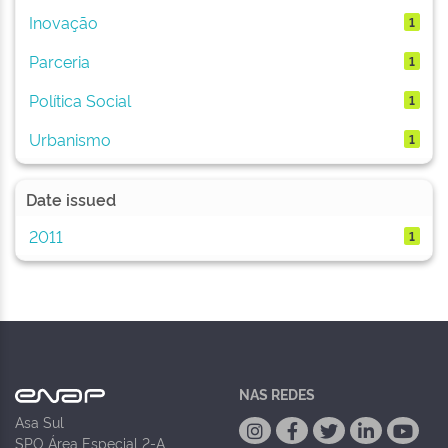
Inovação
1
Parceria
1
Política Social
1
Urbanismo
1
Date issued
2011
1
NAS REDES
Asa Sul
SPO Área Especial 2-A