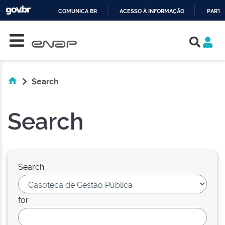
COMUNICA BR
ACESSO À INFORMAÇÃO
PARTI
Skip navigation
IR
PARA
O
CONTEÚDO
Search
Search
Search:
for