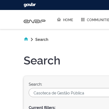
Skip navigation
HOME
COMMUNITI
Search
Search
Search:
Current filters: