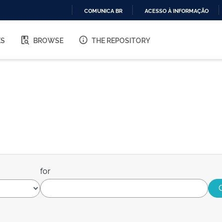
COMUNICA BR
ACESSO À INFORMAÇÃO
IR
PARA
ES
BROWSE
THE REPOSITORY
O
CONTEÚDO
for