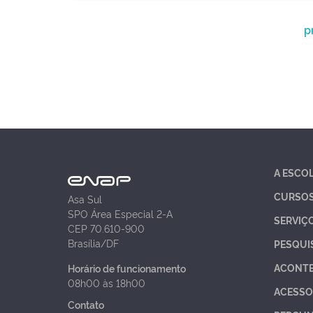
p
A ESCO
CURSO
Asa Sul
SPO Área Especial 2-A
SERVIÇ
CEP 70.610-900
Brasília/DF
PESQUI
ACONT
Horário de funcionamento
08h00 às 18h00
ACESSO
Contato