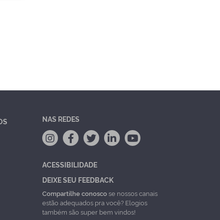
NAS REDES
OS
ACESSIBILIDADE
DEIXE SEU FEEDBACK
Compartilhe conosco
se nossos canais
estão adequados pra você? Elogios
também são super bem vindos!