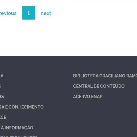
revious
1
next
LA
BIBLIOTECA GRACILIANO RAM
S
CENTRAL DE CONTEÚDO
OS
ACERVO ENAP
SA E CONHECIMENTO
ECE
 À INFORMAÇÃO