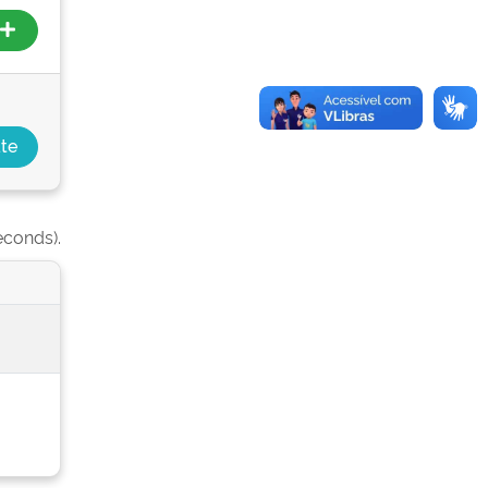
econds).