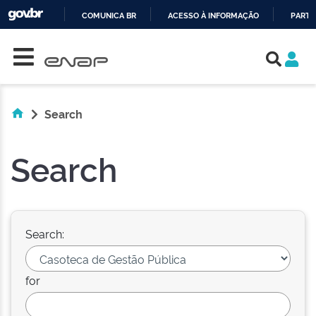
COMUNICA BR
ACESSO À INFORMAÇÃO
PARTI
Skip navigation
IR
PARA
O
CONTEÚDO
Search
Search
Search:
for