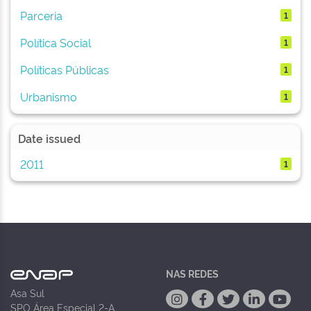
Parceria
1
Política Social
1
Políticas Públicas
1
Urbanismo
1
Date issued
2011
1
NAS REDES
Asa Sul
SPO Área Especial 2-A