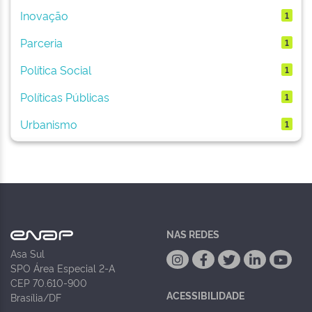
Inovação
1
Parceria
1
Política Social
1
Políticas Públicas
1
Urbanismo
1
NAS REDES
Asa Sul
SPO Área Especial 2-A
CEP 70.610-900
ACESSIBILIDADE
Brasília/DF