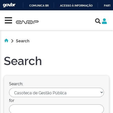
COMUNICA BR
ACESSO À INFORMAÇÃO
PARTI
Skip navigation
IR
PARA
O
CONTEÚDO
Search
Search
Search:
for