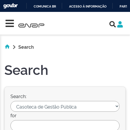
COMUNICA BR
ACESSO À INFORMAÇÃO
PARTI
Skip navigation
IR
PARA
O
CONTEÚDO
Search
Search
Search:
for