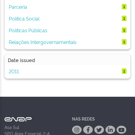
Parceria
1
Política Social
1
Políticas Públicas
1
Relações Intergovernamentais
1
Date issued
2011
1
NAS REDES
Asa Sul
SPO Área Especial 2-A