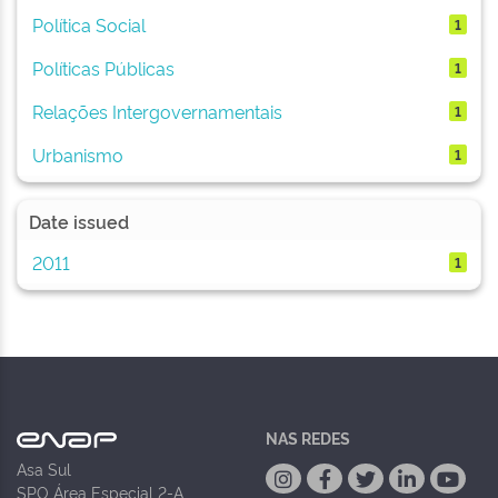
Política Social
1
Políticas Públicas
1
Relações Intergovernamentais
1
Urbanismo
1
Date issued
2011
1
NAS REDES
Asa Sul
SPO Área Especial 2-A