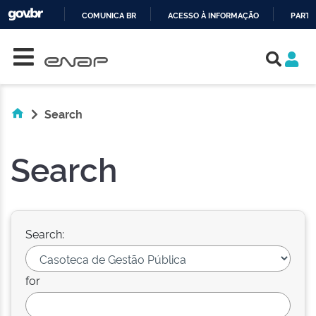
COMUNICA BR
ACESSO À INFORMAÇÃO
PARTI
Skip navigation
IR
PARA
O
CONTEÚDO
Search
Search
Search:
for