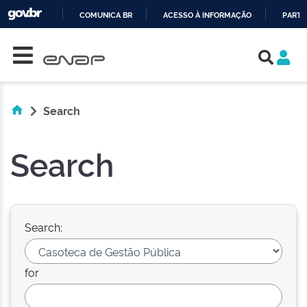
COMUNICA BR
ACESSO À INFORMAÇÃO
PARTI
Skip navigation
IR
PARA
O
CONTEÚDO
Search
Search
Search:
for