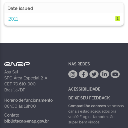
Date issued
2011
1
NAS REDES
Asa Sul
SPO Área Especial 2-A
CEP 70.610-900
ACESSIBILIDADE
Brasília/DF
DEIXE SEU FEEDBACK
Horário de funcionamento
Compartilhe conosco
se nossos
08h00 às 18h00
canais estão adequados pra
Contato
você? Elogios também são
biblioteca@enap.gov.br
super bem vindos!