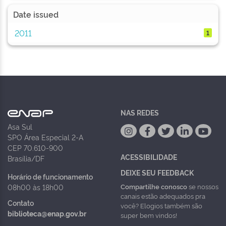
Date issued
2011
1
NAS REDES
Asa Sul
SPO Área Especial 2-A
CEP 70.610-900
ACESSIBILIDADE
Brasília/DF
DEIXE SEU FEEDBACK
Horário de funcionamento
Compartilhe conosco
se nossos
08h00 às 18h00
canais estão adequados pra
Contato
você? Elogios também são
biblioteca@enap.gov.br
super bem vindos!