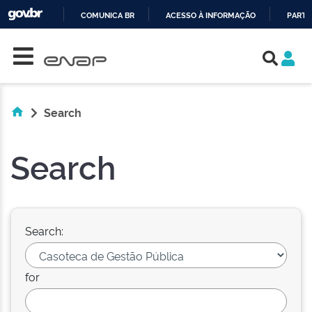
COMUNICA BR
ACESSO À INFORMAÇÃO
PARTI
Skip navigation
IR
PARA
O
CONTEÚDO
Search
Search
Search:
for