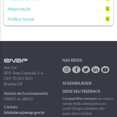
Negociação
1
Política Social
1
NAS REDES
Asa Sul
SPO Área Especial 2-A
CEP 70.610-900
ACESSIBILIDADE
Brasília/DF
DEIXE SEU FEEDBACK
Horário de funcionamento
Compartilhe conosco
se nossos
08h00 às 18h00
canais estão adequados pra
Contato
você? Elogios também são
biblioteca@enap.gov.br
super bem vindos!