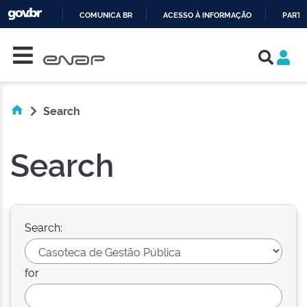
COMUNICA BR
ACESSO À INFORMAÇÃO
PARTI
Skip navigation
IR
PARA
O
CONTEÚDO
Search
Search
Search:
for