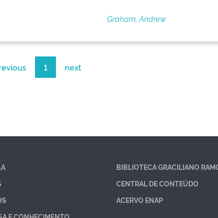
Graham, Andrew
revious
1
next
LA
BIBLIOTECA GRACILIANO RAM
S
CENTRAL DE CONTEÚDO
OS
ACERVO ENAP
SA E CONHECIMENTO