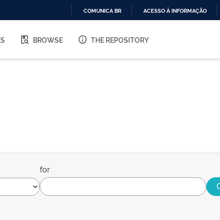
COMUNICA BR
ACESSO À INFORMAÇÃO
IR
PARA
ES
BROWSE
THE REPOSITORY
O
CONTEÚDO
for