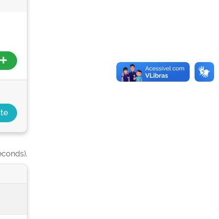
econds).