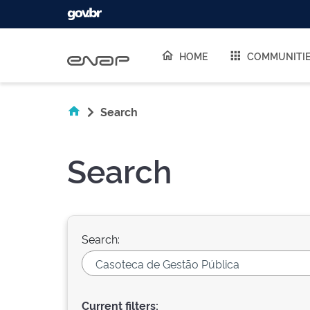
Skip navigation
HOME
COMMUNITI
Search
Search
Search:
Current filters: