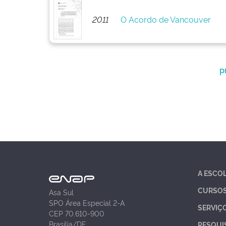
2011
O Acordo de Vancouver
p
A ESCO
CURSO
Asa Sul
SPO Área Especial 2-A
SERVIÇ
CEP 70.610-900
Brasília/DF
PESQUI