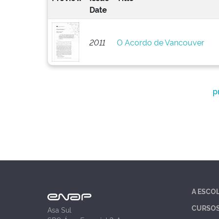
Date
2011
O Acordo de Vancouver
p
A ESCO
CURSO
Asa Sul