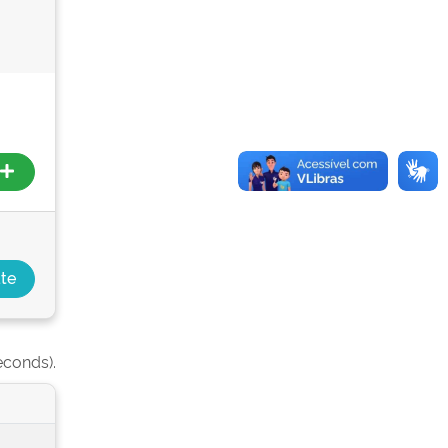
econds).