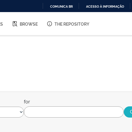
COMUNICA BR
ACESSO À INFORMAÇÃO
IR
PARA
ES
BROWSE
THE REPOSITORY
O
CONTEÚDO
for