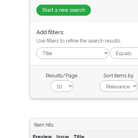
Start a new search
Add filters:
Use filters to refine the search results.
Results/Page
Sort items by
Item hits:
Preview
Issue
Title