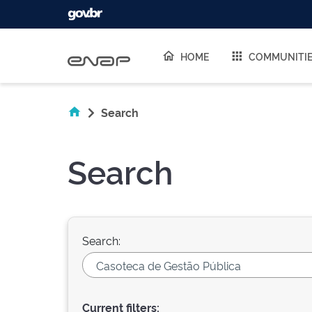
Skip navigation
HOME
COMMUNITI
Search
Search
Search:
Current filters: