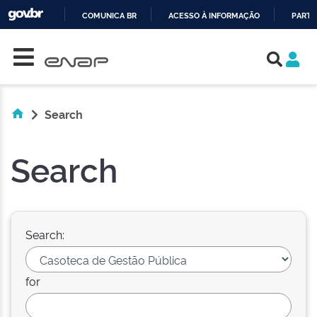
COMUNICA BR
ACESSO À INFORMAÇÃO
PARTI
Skip navigation
IR
PARA
O
CONTEÚDO
Search
Search
Search:
for