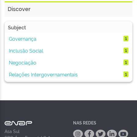
Discover
Subject
Governança
1
Inclusão Social
1
Negociação
1
Relações Intergovernamentais
1
NAS REDES
Asa Sul