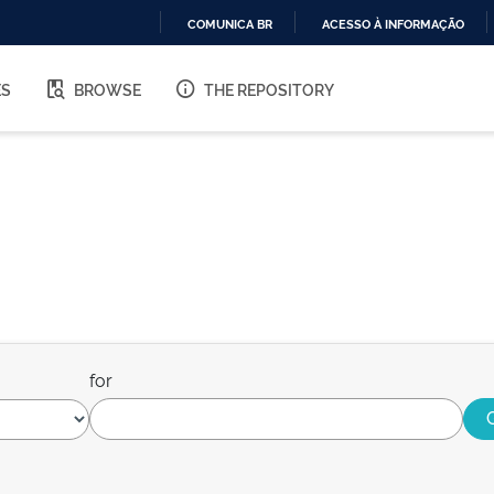
COMUNICA BR
ACESSO À INFORMAÇÃO
IR
PARA
ES
BROWSE
THE REPOSITORY
O
CONTEÚDO
for