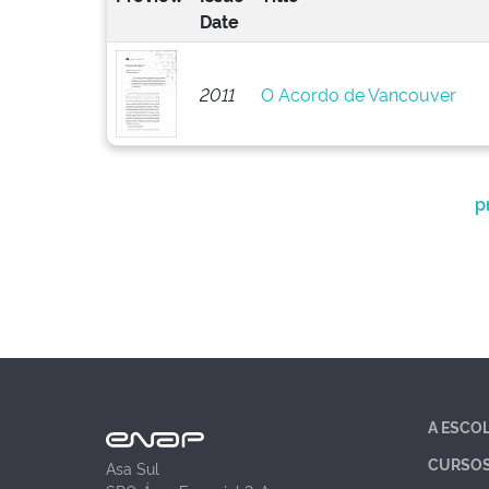
Date
2011
O Acordo de Vancouver
p
A ESCO
CURSO
Asa Sul