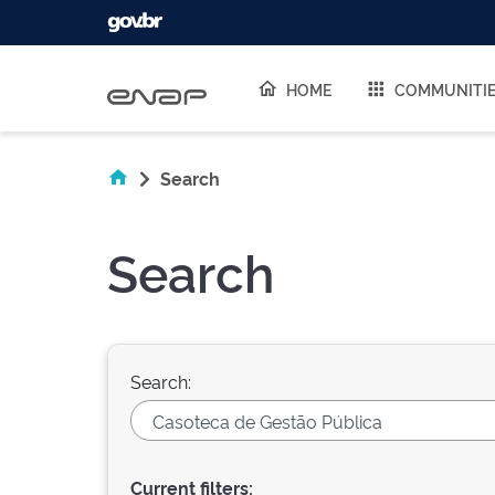
Skip navigation
HOME
COMMUNITI
Search
Search
Search:
Current filters: