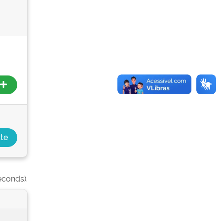
econds).