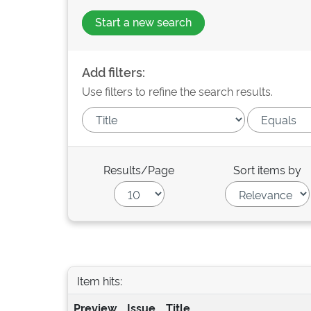
Start a new search
Add filters:
Use filters to refine the search results.
Results/Page
Sort items by
Item hits:
Preview
Issue
Title