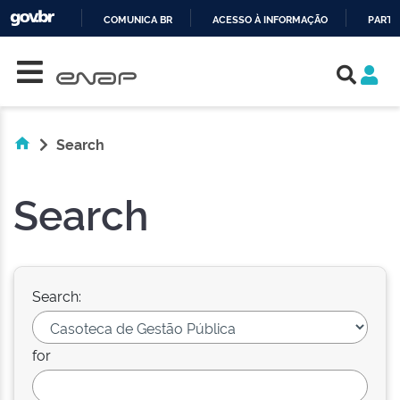
COMUNICA BR
ACESSO À INFORMAÇÃO
PARTI
Skip navigation
IR
PARA
O
CONTEÚDO
Search
Search
Search:
for