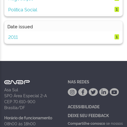
Política Social
1
Date issued
2011
1
NAS REDES
Asa Sul
SPO Área Especial 2-A
CEP 70.610-900
ACESSIBILIDADE
Brasília/DF
DEIXE SEU FEEDBACK
Horário de funcionamento
Compartilhe conosco
se nossos
08h00 às 18h00