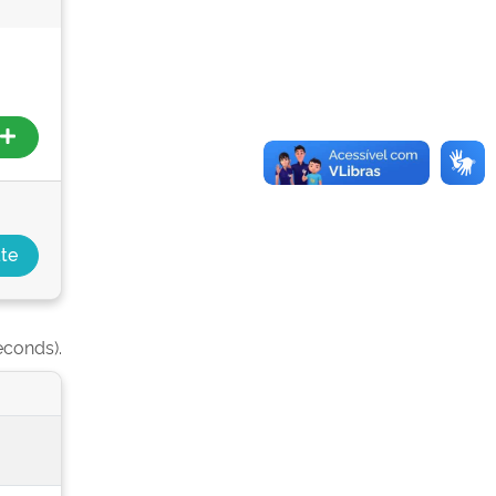
econds).