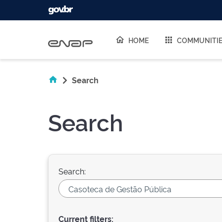
Skip navigation
HOME
COMMUNITI
Search
Search
Search:
Current filters: