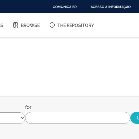
COMUNICA BR
ACESSO À INFORMAÇÃO
IR
PARA
ES
BROWSE
THE REPOSITORY
O
CONTEÚDO
for