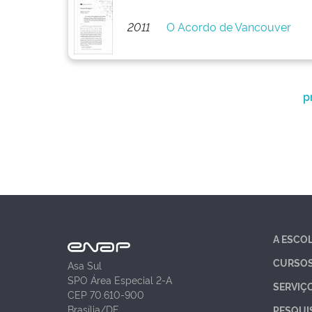
2011
O Acordo de Vancouver
p
A ESCO
CURSO
Asa Sul
SPO Área Especial 2-A
SERVIÇ
CEP 70.610-900
Brasília/DF
PESQUI