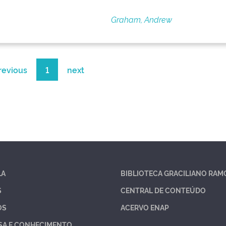
Graham, Andrew
revious
1
next
LA
BIBLIOTECA GRACILIANO RAM
S
CENTRAL DE CONTEÚDO
OS
ACERVO ENAP
SA E CONHECIMENTO