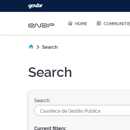
Skip navigation
HOME
COMMUNITI
Search
Search
Search:
Current filters: