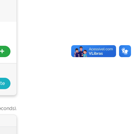
econds).