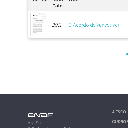
Date
2011
O Acordo de Vancouver
p
A ESCO
CURSO
Asa Sul