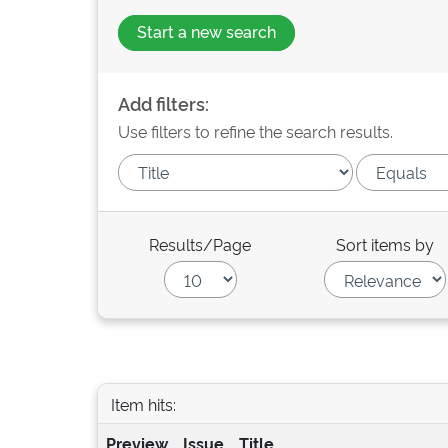
Start a new search
Add filters:
Use filters to refine the search results.
Results/Page
Sort items by
Item hits:
Preview
Issue
Title