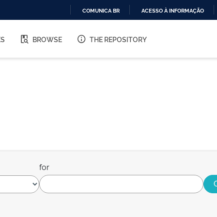
COMUNICA BR
ACESSO À INFORMAÇÃO
IR
PARA
ES
BROWSE
THE REPOSITORY
O
CONTEÚDO
for