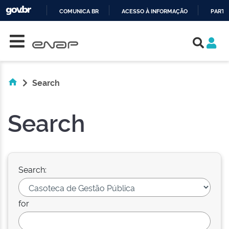
COMUNICA BR
ACESSO À INFORMAÇÃO
PARTI
Skip navigation
IR
PARA
O
CONTEÚDO
Search
Search
Search:
for