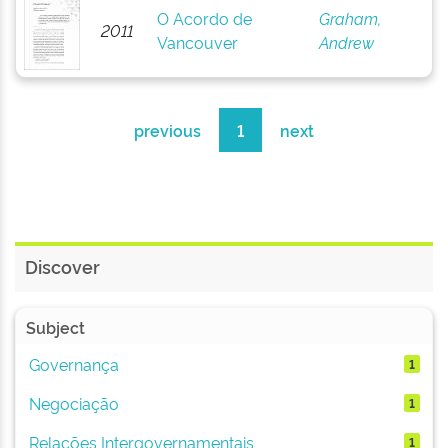
O Acordo de
Graham,
2011
Vancouver
Andrew
previous
1
next
Discover
Subject
Governança
1
Negociação
1
Relações Intergovernamentais
1