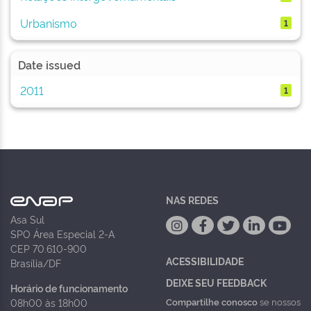
Urbanismo
1
Date issued
2011
1
NAS REDES
Asa Sul
SPO Área Especial 2-A
CEP 70.610-900
ACESSIBILIDADE
Brasília/DF
DEIXE SEU FEEDBACK
Horário de funcionamento
Compartilhe conosco
se nossos
08h00 às 18h00