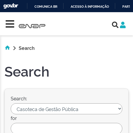
COMUNICA BR
ACESSO À INFORMAÇÃO
PARTI
Skip navigation
IR
PARA
O
CONTEÚDO
Search
Search
Search:
for