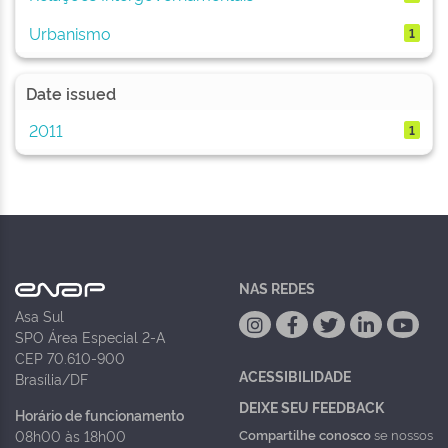
Urbanismo
1
Date issued
2011
1
NAS REDES
Asa Sul
SPO Área Especial 2-A
CEP 70.610-900
ACESSIBILIDADE
Brasília/DF
DEIXE SEU FEEDBACK
Horário de funcionamento
Compartilhe conosco
se nossos
08h00 às 18h00