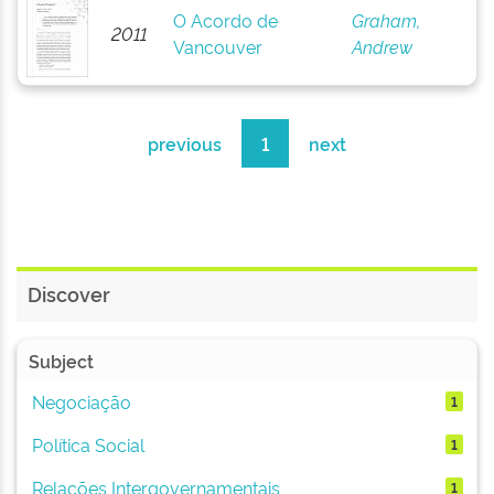
O Acordo de
Graham,
2011
Vancouver
Andrew
previous
1
next
Discover
Subject
Negociação
1
Política Social
1
Relações Intergovernamentais
1