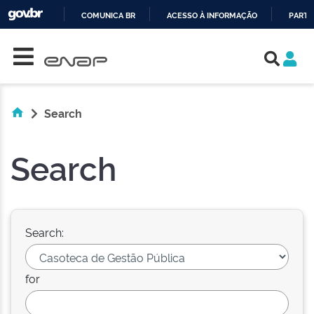
COMUNICA BR
ACESSO À INFORMAÇÃO
PARTI
Skip navigation
IR
PARA
O
CONTEÚDO
Search
Search
Search:
for