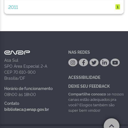
2011
1
NAS REDES
Asa Sul
SPO Área Especial 2-A
CEP 70.610-900
ACESSIBILIDADE
Brasília/DF
DEIXE SEU FEEDBACK
Horário de funcionamento
Compartilhe conosco
se nossos
08h00 às 18h00
canais estão adequados pra
Contato
você? Elogios também são
biblioteca@enap.gov.br
super bem vindos!