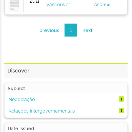
2011
Vancouver
Andrew
previous
1
next
Discover
Subject
Negociação
1
Relações Intergovernamentais
1
Date issued