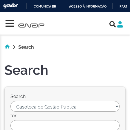
COMUNICA BR
ACESSO À INFORMAÇÃO
PARTI
Skip navigation
IR
PARA
O
CONTEÚDO
Search
Search
Search:
for