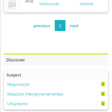
2011
Vancouver
Andrew
previous
1
next
Discover
Subject
Negociação
1
Relações Intergovernamentais
1
Urbanismo
1