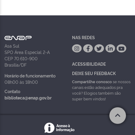
NAS REDES
Asa Sul
SPO Área Especial 2-A
CEP 70.610-900
ACESSIBILIDADE
Brasília/DF
DEIXE SEU FEEDBACK
Horário de funcionamento
Compartilhe conosco
se nossos
08h00 às 18h00
canais estão adequados pra
Contato
você? Elogios também são
biblioteca@enap.gov.br
super bem vindos!