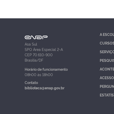
A ESCO
CURSO
Asa Sul
SPO Área Especial 2-A
SERVIÇ
CEP 70.610-900
Brasília/DF
PESQUI
ACONT
Horário de funcionamento
08h00 às 18h00
ACESSO
Contato
PERGUN
biblioteca@enap.gov.br
ESTATÍS