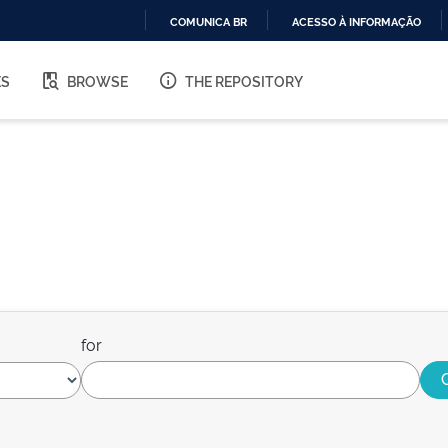
COMUNICA BR
ACESSO À INFORMAÇÃO
IR
PARA
ES
BROWSE
THE REPOSITORY
O
CONTEÚDO
for