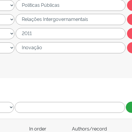
In order
Authors/record