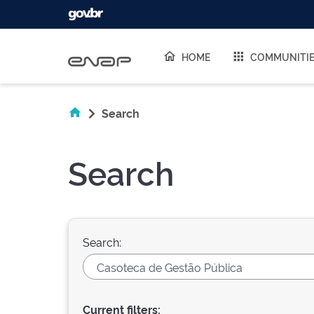
Skip navigation
HOME
COMMUNITI
Search
Search
Search:
Current filters: