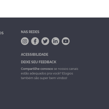
NAS REDES
OS
ACESSIBILIDADE
DEIXE SEU FEEDBACK
Compartilhe conosco
se nossos canais
estão adequados pra você? Elogios
também são super bem vindos!