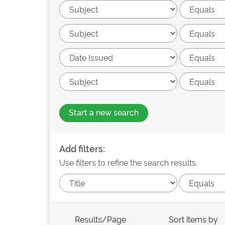
Start a new search
Add filters:
Use filters to refine the search results.
Results/Page
Sort items by