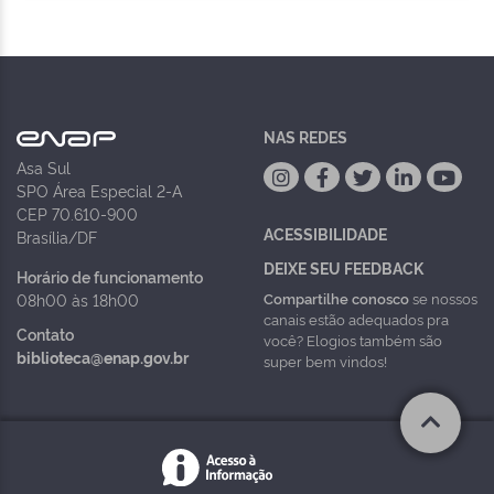
NAS REDES
Asa Sul
SPO Área Especial 2-A
CEP 70.610-900
ACESSIBILIDADE
Brasília/DF
DEIXE SEU FEEDBACK
Horário de funcionamento
Compartilhe conosco
se nossos
08h00 às 18h00
canais estão adequados pra
Contato
você? Elogios também são
biblioteca@enap.gov.br
super bem vindos!