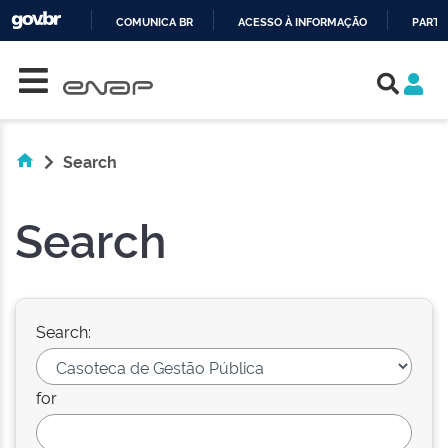
COMUNICA BR
ACESSO À INFORMAÇÃO
PARTI
Skip navigation
IR
PARA
O
CONTEÚDO
Search
Search
Search:
for