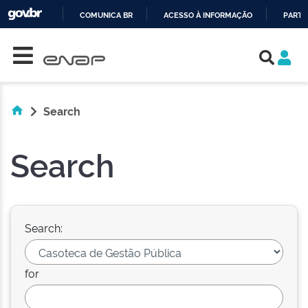
COMUNICA BR
ACESSO À INFORMAÇÃO
PARTI
Skip navigation
IR
PARA
O
CONTEÚDO
Search
Search
Search:
for