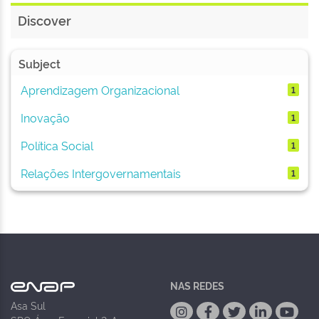
Discover
Subject
Aprendizagem Organizacional
1
Inovação
1
Política Social
1
Relações Intergovernamentais
1
NAS REDES
Asa Sul