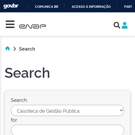
COMUNICA BR
ACESSO À INFORMAÇÃO
PARTI
Skip navigation
IR
PARA
O
CONTEÚDO
Search
Search
Search:
for