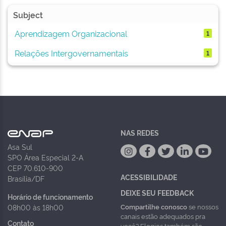
Subject
Aprendizagem Organizacional
1
Relações Intergovernamentais
1
NAS REDES
Asa Sul
SPO Área Especial 2-A
CEP 70.610-900
ACESSIBILIDADE
Brasília/DF
DEIXE SEU FEEDBACK
Horário de funcionamento
Compartilhe conosco
se nossos
08h00 às 18h00
canais estão adequados pra
Contato
você? Elogios também são