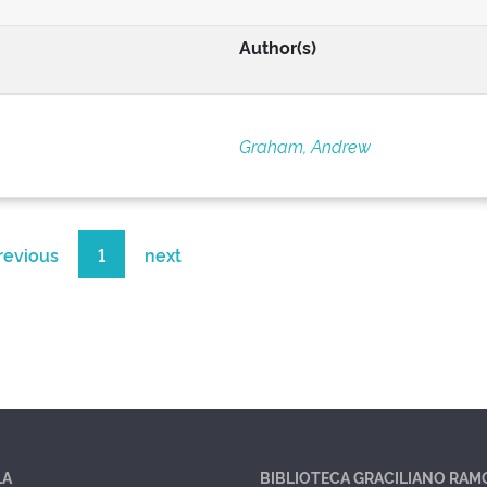
Author(s)
Graham, Andrew
revious
1
next
LA
BIBLIOTECA GRACILIANO RAM