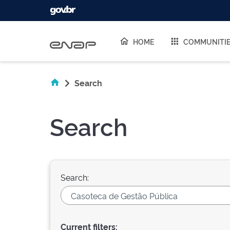
Skip navigation
HOME
COMMUNITI
Search
Search
Search:
Current filters: