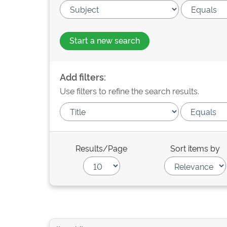
Start a new search
Add filters:
Use filters to refine the search results.
Results/Page
Sort items by