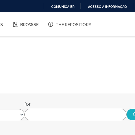
COMUNICA BR
ACESSO À INFORMAÇÃO
IR
PARA
ES
BROWSE
THE REPOSITORY
O
CONTEÚDO
for