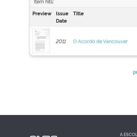
Item hits:
Preview
Issue
Title
Date
2011
O Acordo de Vancouver
p
A ESCO