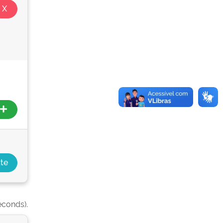
econds).