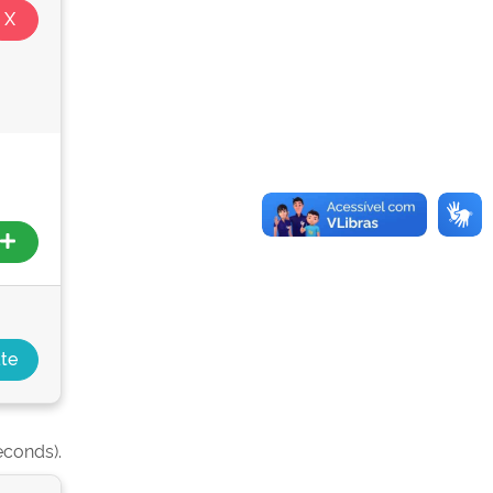
econds).