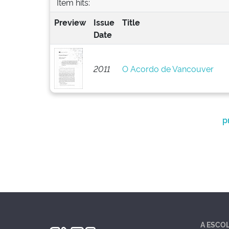
Item hits:
Preview
Issue
Title
Date
2011
O Acordo de Vancouver
p
A ESCO