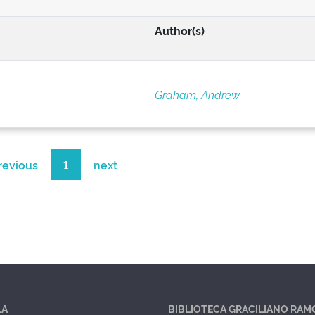
Author(s)
Graham, Andrew
revious
1
next
LA
BIBLIOTECA GRACILIANO RAM