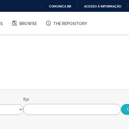
COMUNICA BR
ACESSO À INFORMAÇÃO
IR
PARA
ES
BROWSE
THE REPOSITORY
O
CONTEÚDO
for