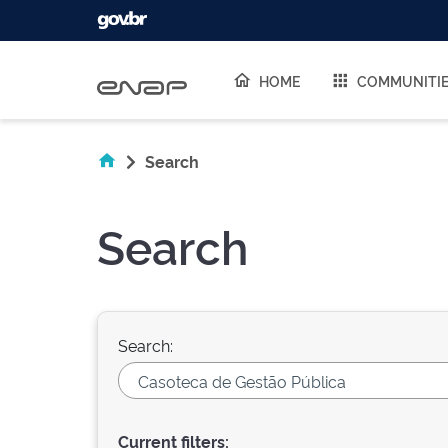
Skip navigation
HOME
COMMUNITI
Search
Search
Search:
Current filters: