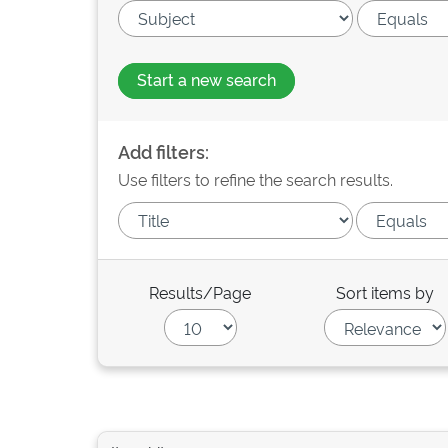
Start a new search
Add filters:
Use filters to refine the search results.
Results/Page
Sort items by