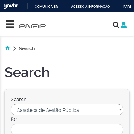
COMUNICA BR
ACESSO À INFORMAÇÃO
PARTI
Skip navigation
IR
PARA
O
CONTEÚDO
Search
Search
Search:
for