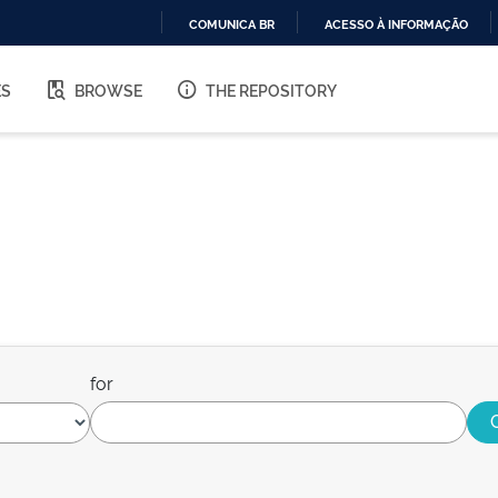
COMUNICA BR
ACESSO À INFORMAÇÃO
IR
PARA
ES
BROWSE
THE REPOSITORY
O
CONTEÚDO
for