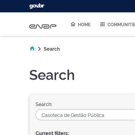
Skip navigation
HOME
COMMUNITI
Search
Search
Search:
Current filters: