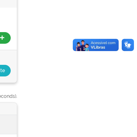
econds).