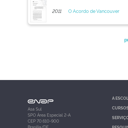
2011
O Acordo de Vancouver
p
A ESCO
CURSO
Asa Sul
SPO Área Especial 2-A
SERVIÇ
CEP 70.610-900
Brasília/DF
PESQUI