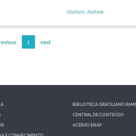
Graham, Andrew
revious
1
next
LA
BIBLIOTECA GRACILIANO RAM
S
CENTRAL DE CONTEÚDO
OS
ACERVO ENAP
SA E CONHECIMENTO