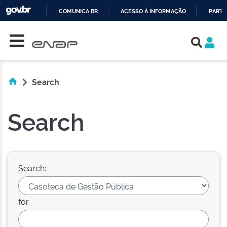
COMUNICA BR
ACESSO À INFORMAÇÃO
PARTI
Skip navigation
IR
PARA
O
CONTEÚDO
Search
Search
Search:
for