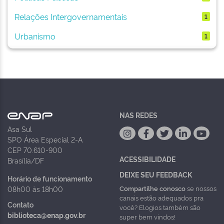
Relações Intergovernamentais
1
Urbanismo
1
NAS REDES
Asa Sul
SPO Área Especial 2-A
CEP 70.610-900
ACESSIBILIDADE
Brasília/DF
DEIXE SEU FEEDBACK
Horário de funcionamento
Compartilhe conosco
se nossos
08h00 às 18h00
canais estão adequados pra
Contato
você? Elogios também são
biblioteca@enap.gov.br
super bem vindos!