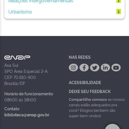
Relações Intergovernamentais
1
Urbanismo
1
NAS REDES
Asa Sul
SPO Área Especial 2-A
CEP 70.610-900
ACESSIBILIDADE
Brasília/DF
DEIXE SEU FEEDBACK
Horário de funcionamento
Compartilhe conosco
se nossos
08h00 às 18h00
canais estão adequados pra
Contato
você? Elogios também são
biblioteca@enap.gov.br
super bem vindos!