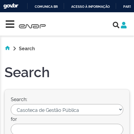
COMUNICA BR
ACESSO À INFORMAÇÃO
PARTI
Skip navigation
IR
PARA
O
CONTEÚDO
Search
Search
Search:
for