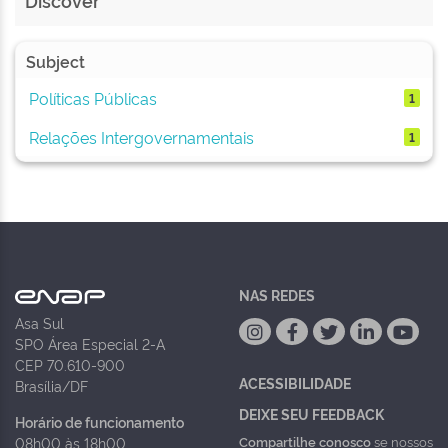
Discover
Subject
Políticas Públicas
1
Relações Intergovernamentais
1
NAS REDES
Asa Sul
SPO Área Especial 2-A
CEP 70.610-900
ACESSIBILIDADE
Brasília/DF
DEIXE SEU FEEDBACK
Horário de funcionamento
Compartilhe conosco
se nossos
08h00 às 18h00