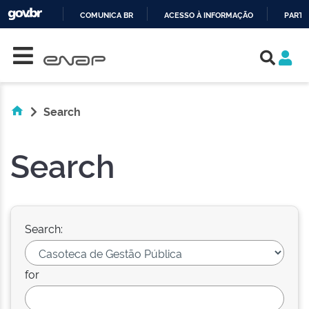
COMUNICA BR
ACESSO À INFORMAÇÃO
PARTI
Skip navigation
IR
PARA
O
CONTEÚDO
Search
Search
Search:
for