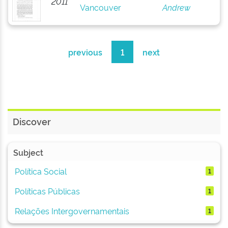
2011
Vancouver
Andrew
previous
1
next
Discover
Subject
Política Social
1
Políticas Públicas
1
Relações Intergovernamentais
1