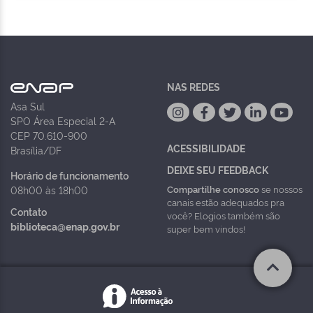
NAS REDES
Asa Sul
SPO Área Especial 2-A
CEP 70.610-900
ACESSIBILIDADE
Brasília/DF
DEIXE SEU FEEDBACK
Horário de funcionamento
Compartilhe conosco
se nossos
08h00 às 18h00
canais estão adequados pra
Contato
você? Elogios também são
biblioteca@enap.gov.br
super bem vindos!