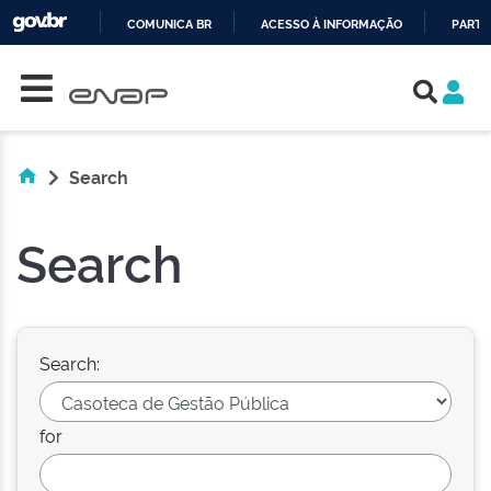
COMUNICA BR
ACESSO À INFORMAÇÃO
PARTI
Skip navigation
IR
PARA
O
CONTEÚDO
Search
Search
Search:
for