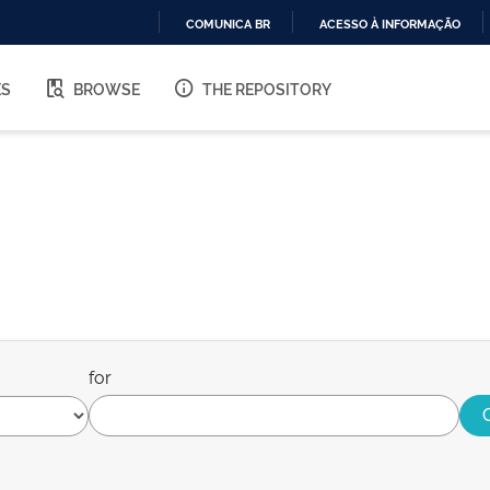
COMUNICA BR
ACESSO À INFORMAÇÃO
IR
PARA
ES
BROWSE
THE REPOSITORY
O
CONTEÚDO
for