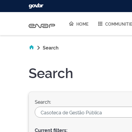
Skip navigation
HOME
COMMUNITI
Search
Search
Search:
Current filters: