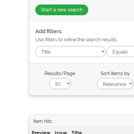
Start a new search
Add filters:
Use filters to refine the search results.
Results/Page
Sort items by
Item hits:
Preview
Issue
Title