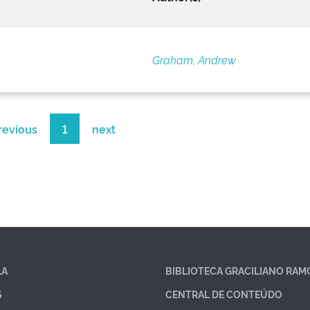
Graham, Andrew
revious
1
next
LA
BIBLIOTECA GRACILIANO RAM
S
CENTRAL DE CONTEÚDO