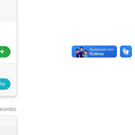
econds).