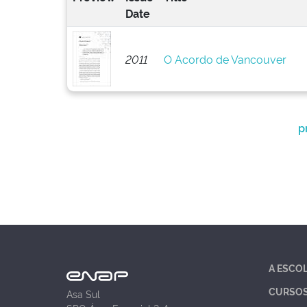
Date
2011
O Acordo de Vancouver
p
A ESCO
CURSO
Asa Sul