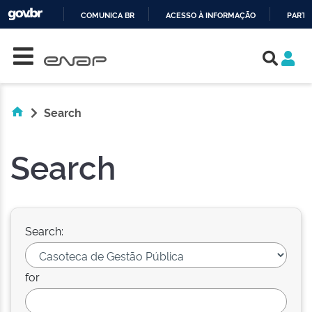
COMUNICA BR
ACESSO À INFORMAÇÃO
PARTI
Skip navigation
IR
PARA
O
CONTEÚDO
Search
Search
Search:
for