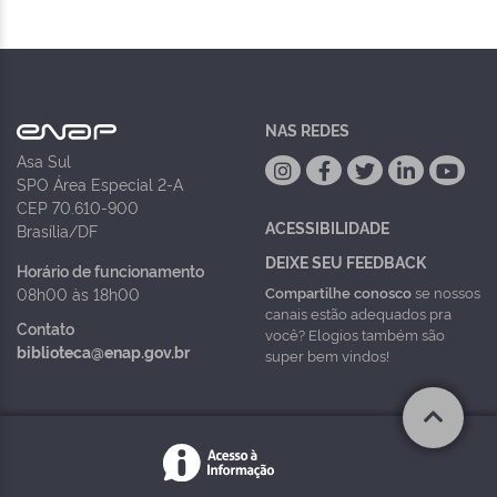
NAS REDES
Asa Sul
SPO Área Especial 2-A
CEP 70.610-900
ACESSIBILIDADE
Brasília/DF
DEIXE SEU FEEDBACK
Horário de funcionamento
Compartilhe conosco
se nossos
08h00 às 18h00
canais estão adequados pra
Contato
você? Elogios também são
biblioteca@enap.gov.br
super bem vindos!