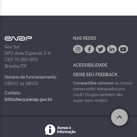
NAS REDES
Asa Sul
SPO Área Especial 2-A
CEP 70.610-900
ACESSIBILIDADE
Brasília/DF
DEIXE SEU FEEDBACK
Horário de funcionamento
Compartilhe conosco
se nossos
08h00 às 18h00
canais estão adequados pra
Contato
você? Elogios também são
biblioteca@enap.gov.br
super bem vindos!