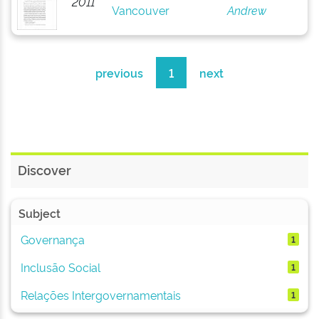
2011
Vancouver
Andrew
previous
1
next
Discover
Subject
Governança
1
Inclusão Social
1
Relações Intergovernamentais
1