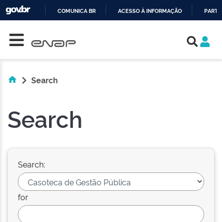
COMUNICA BR
ACESSO À INFORMAÇÃO
PARTI
Skip navigation
IR
PARA
O
CONTEÚDO
Search
Search
Search:
for