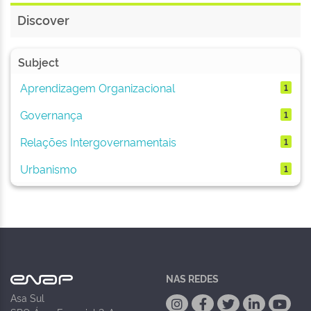
Discover
Subject
Aprendizagem Organizacional
1
Governança
1
Relações Intergovernamentais
1
Urbanismo
1
NAS REDES
Asa Sul