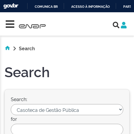
COMUNICA BR
ACESSO À INFORMAÇÃO
PARTI
Skip navigation
IR
PARA
O
CONTEÚDO
Search
Search
Search:
for